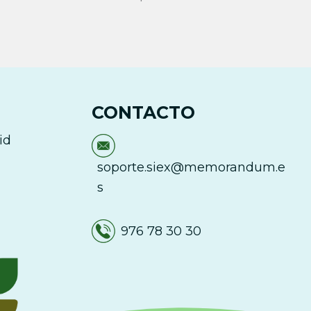
CONTACTO
id
soporte.siex@memorandum.e
s
976 78 30 30