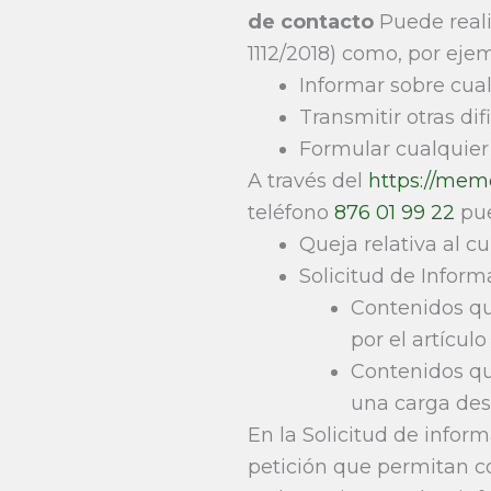
de contacto
Puede reali
1112/2018) como, por eje
Informar sobre cual
Transmitir otras di
Formular cualquier 
A través del
https://mem
teléfono
876 01 99 22
pue
Queja relativa al c
Solicitud de Informa
Contenidos qu
por el artícul
Contenidos qu
una carga de
En la Solicitud de inform
petición que permitan co