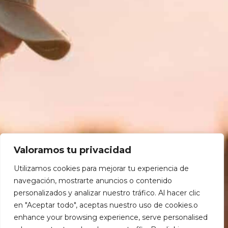
Valoramos tu privacidad
Utilizamos cookies para mejorar tu experiencia de
Si quieres inscribirte en una
navegación, mostrarte anuncios o contenido
personalizados y analizar nuestro tráfico. Al hacer clic
formación
para aprender
cómo
en "Aceptar todo", aceptas nuestro uso de cookies.o
funciona la herramienta
, pincha
enhance your browsing experience, serve personalised