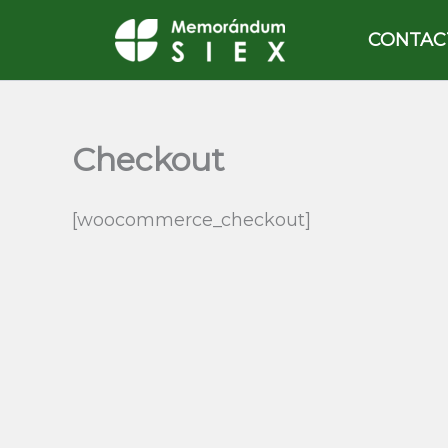
Ir
CONTAC
al
contenido
Checkout
[woocommerce_checkout]