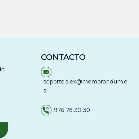
CONTACTO
id
soporte.siex@memorandum.e
s
976 78 30 30