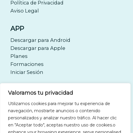
Política de Privacidad
Aviso Legal
APP
Descargar para Android
Descargar para Apple
Planes
Formaciones
Iniciar Sesión
CONTACTO
Valoramos tu privacidad
Utilizamos cookies para mejorar tu experiencia de
soporte.siex@memorandum.es
navegación, mostrarte anuncios o contenido
personalizados y analizar nuestro tráfico. Al hacer clic
en "Aceptar todo", aceptas nuestro uso de cookies.o
976 78 30 30
enhance your browsing experience, serve personalised