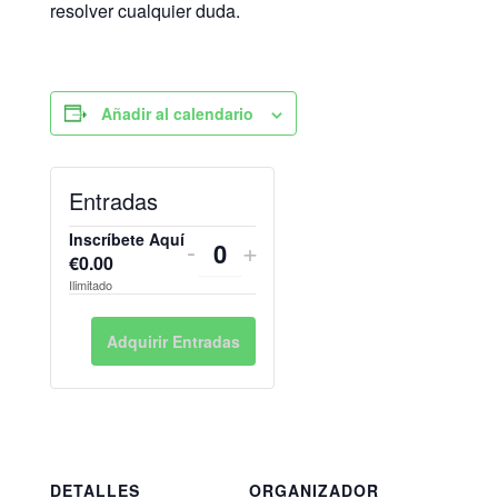
resolver cualquier duda.
Añadir al calendario
Reducir
Incrementar
Entradas
la
la
Inscríbete Aquí
-
+
cantidad
cantidad
Cantidad
€
0.00
Ilimitado
de
de
entradas
entradas
Adquirir Entradas
para
para
Inscríbete
Inscríbete
Aquí
Aquí
DETALLES
ORGANIZADOR